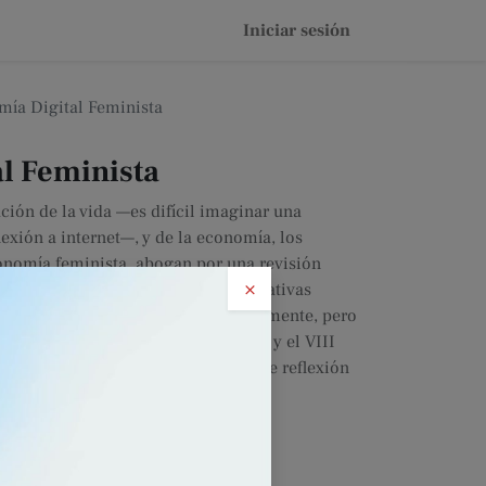
Iniciar sesión
ía Digital Feminista
l Feminista
ación de la vida —es difícil imaginar una
exión a internet—, y de la economía, los
onomía feminista, abogan por una revisión
×
es de la red mientras se tejen alternativas
o comunitario. Queda mucho, obviamente, pero
 colaboración entre Pikara Magazine y el VIII
a, trata de trazar algunas líneas de reflexión