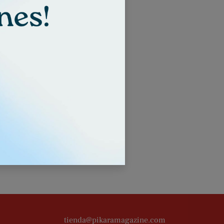
AÑADIR A LA CESTA
días
tienda@pikaramagazine.com