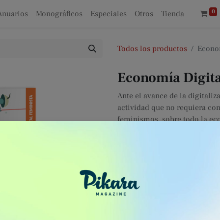
0
Anuarios
Monográficos
Especiales
Otros
Tienda
Todos los productos
Econom
Economía Digita
Ante el avance de la digitaliz
actividad que no requiera con
feminismos, sobre todo la ec
crítica de los usos y los poder
pensadas desde lo común y l
este monográfico, fruto de la
Congreso de Economía Feminist
y construcción.
5,00
€